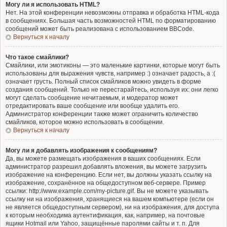
Могу ли я использовать HTML?
Нет. На этой конференции невозможны отправка и обработка HTML-кода
в сообщениях. Большая часть возможностей HTML по форматированию
сообщений может быть реализована с использованием BBCode.
Вернуться к началу
Что такое смайлики?
Смайлики, или эмотиконы — это маленькие картинки, которые могут быть
использованы для выражения чувств, например :) означает радость, а :(
означает грусть. Полный список смайликов можно увидеть в форме
создания сообщений. Только не перестарайтесь, используя их: они легко
могут сделать сообщение нечитаемым, и модератор может
отредактировать ваше сообщение или вообще удалить его.
Администратор конференции также может ограничить количество
смайликов, которое можно использовать в сообщении.
Вернуться к началу
Могу ли я добавлять изображения к сообщениям?
Да, вы можете размещать изображения в ваших сообщениях. Если
администратор разрешил добавлять вложения, вы можете загрузить
изображение на конференцию. Если нет, вы должны указать ссылку на
изображение, сохранённое на общедоступном веб-сервере. Пример
ссылки: http://www.example.com/my-picture.gif. Вы не можете указывать
ссылку ни на изображения, хранящиеся на вашем компьютере (если он
не является общедоступным сервером), ни на изображения, для доступа
к которым необходима аутентификация, как, например, на почтовые
ящики Hotmail или Yahoo, защищённые паролями сайты и т. п. Для