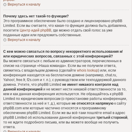
Вернуться к началу
Почему здесь нет такой-то функции?
Это программное обеспечение было создано и лицензировано phpBB
Limited. Если вы считаете, что какая-то функция должна быть добавлена,
посетите
Центр идей phpBB
, где можно отдать свой голос за уже
поданные идеи или предложить собственные.
Вернуться к началу
С кем можно связаться по вопросу некорректного использования и/
или юридических вопросов, связанных с этой конференцией?
Вы можете связаться с любым из администраторов, перечисленных в
списке на странице «Наша команда». Если вы не получили ответа,
свяжитесь с владельцем домена (сделайте
whois lookup
) или, если
конференция находится на бесплатном домене (например, chat.ru,
Yahoo!, free.fr, f2s.com и т. п.), с руководством или техподдержкой данного
домена. Учтите, что phpBB Limited
не имеет никакого контроля над
данной конференцией
и не может нести никакой ответственности за то,
кем и как данная конференция используется. Не обращайтесь к phpBB
Limited по юридическим вопросам (о приостановке работы конференции,
ответственности за неё и т. д.), которые
не относятся напрямую
к сайту
phpBB.com или которые частично относятся к программному
обеспечению phpBB Limited. Если же вы всё-таки пошлёте email в адрес
phpBB Limited об использовании данной конференции
третьей стороной
,
то не ждите подробного письма, или вы можете вообще не получить
ответа.
Вернуться к началу