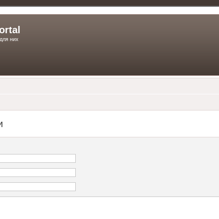
ortal
для них
и