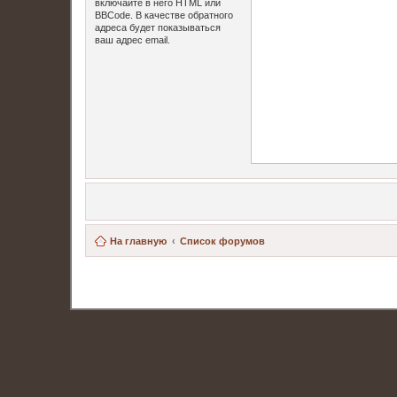
включайте в него HTML или
BBCode. В качестве обратного
адреса будет показываться
ваш адрес email.
На главную
Список форумов